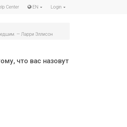
elp Center
EN
Login
шедшим. — Ларри Эллисон
ому, что вас назовут