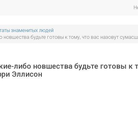
H
таты знаменитых людей
бо новшества будьте готовы к тому, что вас назовут сумас
кие-либо новшества будьте готовы к т
рри Эллисон