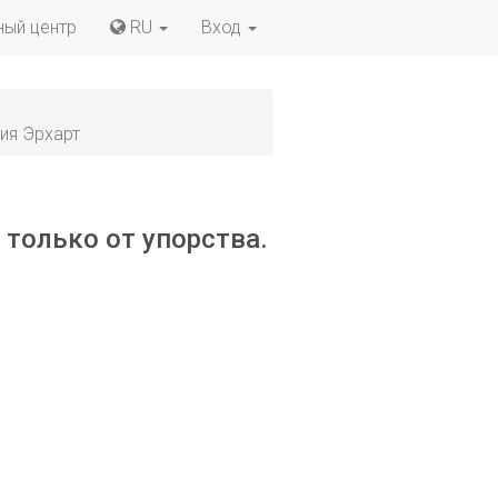
ный центр
RU
Вход
ия Эрхарт
 только от упорства.