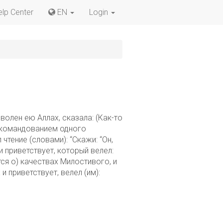
elp Center
EN
Login
волен ею Аллах, сказала: (Как-то
д командованием одного
тение (словами): “Скажи: “Он,
и приветствует, который велел:
тся о) качествах Милостивого, и
и приветствует, велел (им):