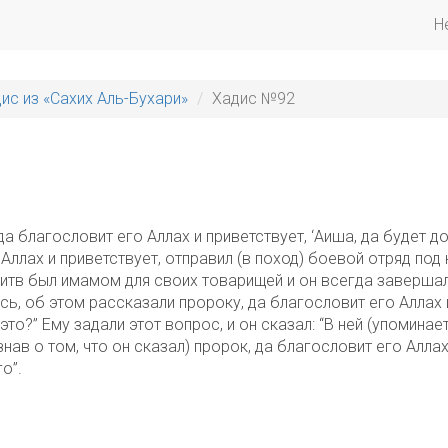
H
ис из «Сахих Аль-Бухари»
Хадис №92
а благословит его Аллах и приветствует, ‘Аиша, да будет до
 Аллах и приветствует, отправил (в поход) боевой отряд по
итв был имамом для своих товарищей и он всегда завершал ч
ись, об этом рассказали пророку, да благословит его Аллах 
это?” Ему задали этот вопрос, и он сказал: “В ней (упоминае
знав о том, что он сказал) пророк, да благословит его Аллах 
о”.